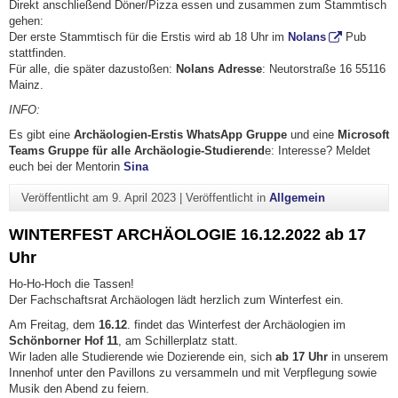
Direkt anschließend Döner/Pizza essen und zusammen zum Stammtisch
gehen:
Der erste Stammtisch für die Erstis wird ab 18 Uhr im
Nolans
Pub
stattfinden.
Für alle, die später dazustoßen:
Nolans A
dresse
: Neutorstraße 16 55116
Mainz.
INFO:
Es gibt eine
Archäologien-Erstis WhatsApp Gruppe
und eine
Microsoft
Teams Gruppe für alle Archäologie-Studierend
e: Interesse? Meldet
euch bei der Mentorin
Sina
Veröffentlicht am
9. April 2023
|
Veröffentlicht in
Allgemein
WINTERFEST ARCHÄOLOGIE 16.12.2022 ab 17
Uhr
Ho-Ho-Hoch die Tassen!
Der Fachschaftsrat Archäologen lädt herzlich zum Winterfest ein.
Am Freitag, dem
16.12
. findet das Winterfest der Archäologien im
Schönborner Hof 11
, am Schillerplatz statt.
Wir laden alle Studierende wie Dozierende ein, sich
ab 17 Uhr
in unserem
Innenhof unter den Pavillons zu versammeln und mit Verpflegung sowie
Musik den Abend zu feiern.