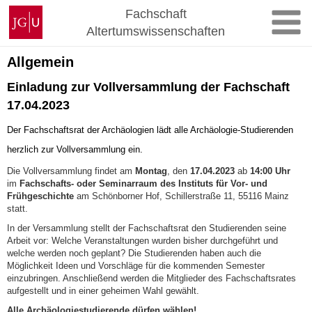
Zum
Johannes
Fachschaft
Inhalt
Gutenberg-
Altertumswissenschaften
springen
Universität
Mainz
Allgemein
Einladung zur Vollversammlung der Fachschaft
17.04.2023
Der Fachschaftsrat der Archäologien lädt alle Archäologie-Studierenden
herzlich zur Vollversammlung ein.
Die Vollversammlung findet am
Montag
, den
17.04.2023
ab
14:00 Uhr
im
Fachschafts- oder Seminarraum des Instituts für Vor- und
Frühgeschichte
am Schönborner Hof, Schillerstraße 11, 55116 Mainz
statt.
In der Versammlung stellt der Fachschaftsrat den Studierenden seine
Arbeit vor: Welche Veranstaltungen wurden bisher durchgeführt und
welche werden noch geplant? Die Studierenden haben auch die
Möglichkeit Ideen und Vorschläge für die kommenden Semester
einzubringen. Anschließend werden die Mitglieder des Fachschaftsrates
aufgestellt und in einer geheimen Wahl gewählt.
Alle Archäologiestudierende dürfen wählen!