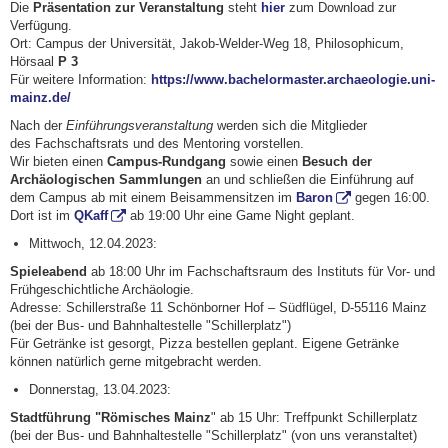
Die
Präsentation zur Veranstaltung
steht
hier
zum Download zur
Verfügung.
Ort: Campus der Universität, Jakob-Welder-Weg 18, Philosophicum,
Hörsaal
P 3
Für weitere Information:
https://www.bachelormaster.archaeologie.uni-
mainz.de/
Nach der
Einführungsveranstaltung
werden sich die Mitglieder
des
Fachschaftsrats und des Mentoring
vorstellen.
Wir bieten einen
Campus-Rundgang
sowie einen
Besuch der
Archäologischen Sammlungen
an und schließen die Einführung auf
dem Campus ab mit einem Beisammensitzen im
Baron
gegen 16:00.
Dort ist im
QKaff
ab 19:00 Uhr eine Game Night geplant.
Mittwoch, 12.04.2023:
Spieleabend
ab
18:00
Uhr im Fachschaftsraum des Instituts für Vor- und
Frühgeschichtliche Archäologie.
Adresse: Schillerstraße 11 Schönborner Hof – Südflügel, D-55116 Mainz
(bei der Bus- und Bahnhaltestelle "Schillerplatz")
Für Getränke ist gesorgt, Pizza bestellen geplant. Eigene Getränke
können natürlich gerne mitgebracht werden.
Donnerstag, 13.04.2023:
Stadtführung "Römisches Mainz
" ab 15 Uhr: Treffpunkt Schillerplatz
(bei der Bus- und Bahnhaltestelle "Schillerplatz"
(von uns veranstaltet)