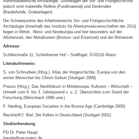
frühmittelalterliche Archäologie. Grundlagen der Vor- und Frühgeschichte
jedoch sind materielle Relikte (Fundmaterial) und Denkmäler
(Baubefunde, Grabanlagen).
Die Schwerpunkte des Arbeitsbereichs Vor- und Frühgeschichtliche
Archäologie (innerhalb des Instituts für Altertumswissenschaften der JGU)
liegen in Mittel-, West- und Nordeuropa und hier besonders auf der
Altsteinzeit, den Metallzeiten (Bronze- und Eisenzeit) und der Römerzeit.
Adresse:
Schillerstraße 11, Schönborner Hof – Südflügel, D-55116 Mainz
Literaturhinweis:
S. von Schnurbein (Hrsg.), Atlas der Vorgeschichte. Europa von den
ersten Menschen bis Christi Geburt (Stuttgart 2009)
Preuss (Hrsg.), Das Neolithikum in Mitteleuropa. Kulturen – Wirtschaft –
Umwelt vom 6. bis 3. Jahrtausend v. u. Z. Übersichten zum Stand der
Forschung (Weissbach 1996 usw.)
F. Harding, European
Societies
in
the
Bronze Age (Cambridge 2000)
Rieckhoff
/J. Biel, Die Kelten in Deutschland (Stuttgart 2001
)
Studienberatung
:
PD Dr. Peter Haupt
hauptp@uni-mainz.de