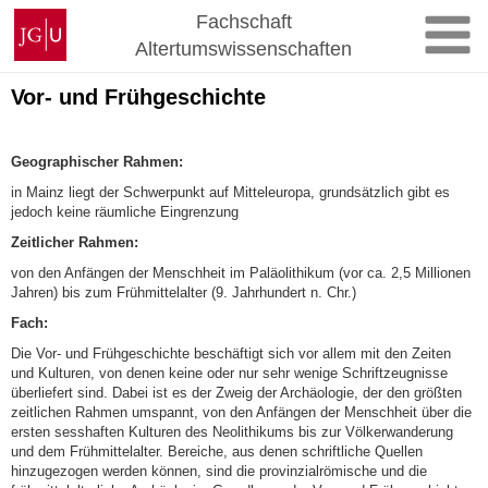
Zum
Johannes
Fachschaft
Inhalt
Gutenberg-
Altertumswissenschaften
springen
Universität
Mainz
Vor- und Frühgeschichte
Geographischer Rahmen:
in Mainz liegt der Schwerpunkt auf Mitteleuropa, grundsätzlich gibt es
jedoch keine räumliche Eingrenzung
Zeitlicher Rahmen:
von den Anfängen der Menschheit im Paläolithikum (vor ca. 2,5 Millionen
Jahren) bis zum Frühmittelalter (9. Jahrhundert n. Chr.)
Fach:
Die Vor- und Frühgeschichte beschäftigt sich vor allem mit den Zeiten
und Kulturen, von denen keine oder nur sehr wenige Schriftzeugnisse
überliefert sind. Dabei ist es der Zweig der Archäologie, der den größten
zeitlichen Rahmen umspannt, von den Anfängen der Menschheit über die
ersten sesshaften Kulturen des Neolithikums bis zur Völkerwanderung
und dem Frühmittelalter. Bereiche, aus denen schriftliche Quellen
hinzugezogen werden können, sind die provinzialrömische und die