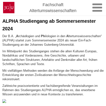
Zum
Johannes
Fachschaft
Inhalt
Gutenberg-
Altertumswissenschaften
springen
Universität
Mainz
ALPHA Studiengang ab Sommersemester
2024
Der B.A. „
A
rchäo
l
ogien und
Ph
ilologien in den
A
ltertumswissenschaften“
(ALPHA) startet zum Sommersemester 2024 als neuer Ein-Fach-
Studiengang an der Johannes Gutenberg-Universität.
Im Mittelpunkt des Studienganges stehen die alten Kulturen Europas,
Nordafrikas und Vorderasiens, ihre Geschichte, urbanen und
landschaftlichen Strukturen, Artefakte und Denkmäler aller Art, frühen
Schriften, Sprachen und Texte.
Mit vielfältigen Methoden werden die Anfänge der Menschwerdung und die
Entwicklung der ersten Zivilisationen der Menschheitsgeschichte
rekonstruiert.
Zahlreiche praxisorientierte und fachübergreifende Veranstaltungen im
Rahmen des Studienganges ALPHA ermöglichen es, das erworbene
Wissen anzuwenden und in neue Kontexte zu transferieren.