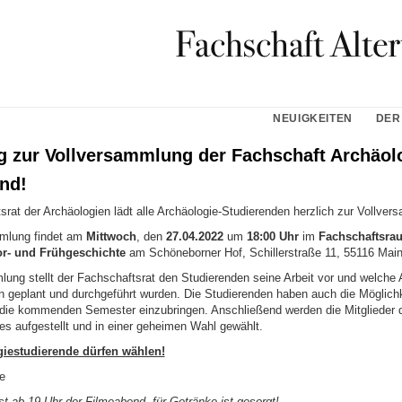
NEUIGKEITEN
DER
g zur Vollversammlung der Fachschaft Archäol
nd!
rat der Archäologien lädt alle Archäologie-Studierenden herzlich zur Vollver
mmlung findet am
Mittwoch
, den
27.04.2022
um
18:00 Uhr
im
Fachschaftsra
Vor- und Frühgeschichte
am Schöneborner Hof, Schillerstraße 11, 55116 Mainz
lung stellt der Fachschaftsrat den Studierenden seine Arbeit vor und welche 
n geplant und durchgeführt wurden. Die Studierenden haben auch die Möglich
 die kommenden Semester einzubringen. Anschließend werden die Mitglieder 
es aufgestellt und in einer geheimen Wahl gewählt.
giestudierende dürfen wählen!
e
st ab 19 Uhr der Filmeabend, für Getränke ist gesorgt!