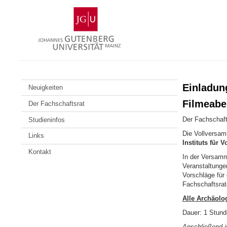
Zum
Johannes
Inhalt
Gutenberg-
springen
Universität
Mainz
Einladun
Neuigkeiten
Filmeabe
Der Fachschaftsrat
Der Fachschafts
Studieninfos
Die Vollversa
Links
Instituts für 
Kontakt
In der Versamm
Veranstaltunge
Vorschläge für
Fachschaftsrat
Alle Archäolo
Dauer: 1 Stund
Anschließend i