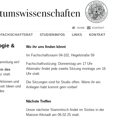
HOME
KONTAKT
 FACHSCHAFTSRAT
STUDIENINFOS
LINKS
KONTAKT
ogie &
Wo ihr uns finden könnt
Im Fachschaftsraum 04-102, Hegelstraße 59
sammlung ein!
Fachschaftssitzung: Donnerstag um 17 Uhr
Alternativ findet jede zweite Sitzung montags um 16
um des
Uhr statt.
 statt.
Aktionen und
Die Sitzungen sind für Studis offen. Wenn ihr ein
keit Ideen und
Anliegen habt kommt gern vorbei!
des
Nächste Treffen
Unser nächster Stammtisch findet im Sixties in der
Mainzer Altstadt am 06.02.25 statt.