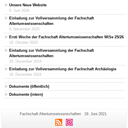
Unsere Neue Website
9. Juni 2026
Einladung zur Vollversammlung der Fachschaft
Altertumswissenschaften
6. November 2025
Ersti Woche der Fachschaft Altertumswissenschaften WiSe 25/26
18. Oktober 2025
Einladung zur Vollversammlung der Fachschaft
Altertumswissenschaften
18. Dezember 2024
Einladung zur Vollversammlung der Fachschaft Archäologie
18. Dezember 2024
Dokumente (öffentlich)
Dokumente (intern)
Zusätzliche
Seiten-
Letzte
Fachschaft Altertumswissenschaften
19. Juni 2021
Name:
Aktualisierung:
Informationen
RSS
Instagram
zu