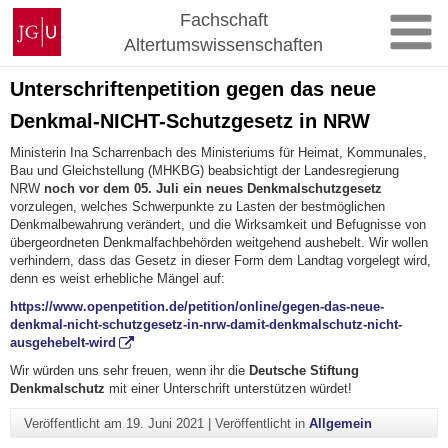
Zum
Johannes
Fachschaft
Inhalt
Gutenberg-
Altertumswissenschaften
springen
Universität
Mainz
Unterschriftenpetition gegen das neue
Denkmal-NICHT-Schutzgesetz in NRW
Ministerin Ina Scharrenbach des Ministeriums für Heimat, Kommunales,
Bau und Gleichstellung (MHKBG) beabsichtigt der Landesregierung
NRW
noch vor dem 05. Juli ein neues Denkmalschutzgesetz
vorzulegen, welches Schwerpunkte zu Lasten der bestmöglichen
Denkmalbewahrung verändert, und die Wirksamkeit und Befugnisse von
übergeordneten Denkmalfachbehörden weitgehend aushebelt. Wir wollen
verhindern, dass das Gesetz in dieser Form dem Landtag vorgelegt wird,
denn es weist erhebliche Mängel auf:
https://www.openpetition.de/petition/online/gegen-das-neue-
denkmal-nicht-schutzgesetz-in-nrw-damit-denkmalschutz-nicht-
ausgehebelt-wird
Wir würden uns sehr freuen, wenn ihr die
Deutsche Stiftung
Denkmalschutz
mit einer Unterschrift unterstützen würdet!
Veröffentlicht am
19. Juni 2021
|
Veröffentlicht in
Allgemein