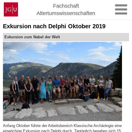
Zum
Johannes
Fachschaft
Inhalt
Gutenberg-
Altertumswissenschaften
springen
Universität
Mainz
Exkursion nach Delphi Oktober 2019
Exkursion zum Nabel der Welt
Anfang Oktober führte der Arbeitsbereich Klassische Archäologie eine
einwöchige Exkursion nach Delphi durch. Tagtäglich begaben sich 15